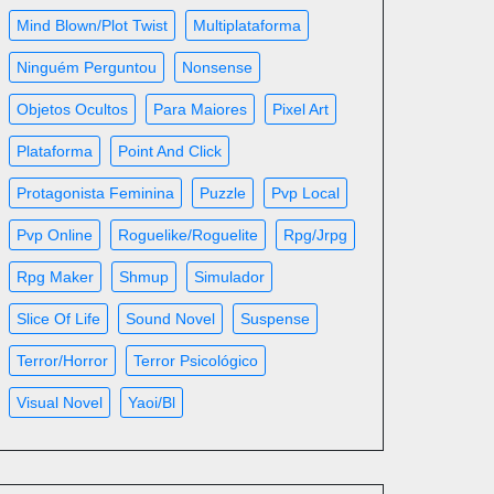
Mind Blown/plot Twist
Multiplataforma
Ninguém Perguntou
Nonsense
Objetos Ocultos
Para Maiores
Pixel Art
Plataforma
Point And Click
Protagonista Feminina
Puzzle
Pvp Local
Pvp Online
Roguelike/roguelite
Rpg/jrpg
Rpg Maker
Shmup
Simulador
Slice Of Life
Sound Novel
Suspense
Terror/horror
Terror Psicológico
Visual Novel
Yaoi/bl