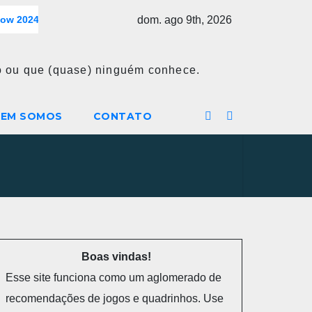
dom. ago 9th, 2026
how 2024
Wario Land: Super Mario Land 3 (Game Boy)
B
so ou que (quase) ninguém conhece.
EM SOMOS
CONTATO
Boas vindas!
Esse site funciona como um aglomerado de
recomendações de jogos e quadrinhos. Use