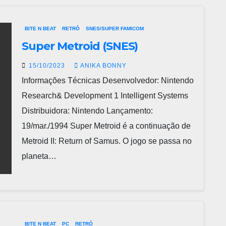
BITE N BEAT
RETRÔ
SNES/SUPER FAMICOM
Super Metroid (SNES)
15/10/2023
ANIKA BONNY
Informações Técnicas Desenvolvedor: Nintendo
Research& Development 1 Intelligent Systems
Distribuidora: Nintendo Lançamento:
19/mar./1994 Super Metroid é a continuação de
Metroid II: Return of Samus. O jogo se passa no
planeta…
BITE N BEAT
PC
RETRÔ