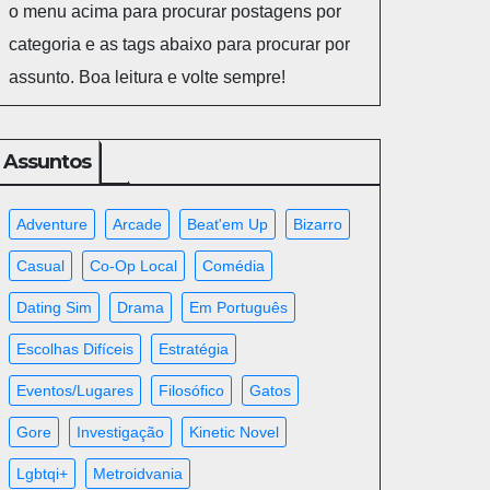
o menu acima para procurar postagens por
categoria e as tags abaixo para procurar por
assunto. Boa leitura e volte sempre!
Assuntos
Adventure
Arcade
Beat'em Up
Bizarro
Casual
Co-Op Local
Comédia
Dating Sim
Drama
Em Português
Escolhas Difíceis
Estratégia
Eventos/lugares
Filosófico
Gatos
Gore
Investigação
Kinetic Novel
Lgbtqi+
Metroidvania