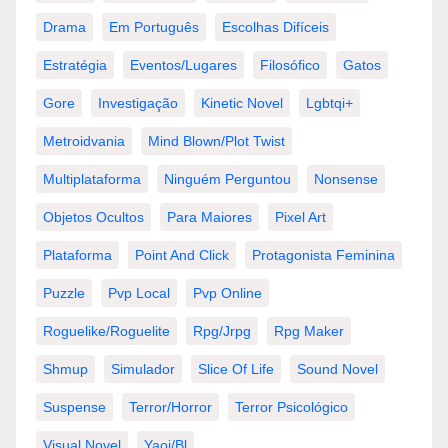
Drama
Em Português
Escolhas Difíceis
Estratégia
Eventos/lugares
Filosófico
Gatos
Gore
Investigação
Kinetic Novel
Lgbtqi+
Metroidvania
Mind Blown/plot Twist
Multiplataforma
Ninguém Perguntou
Nonsense
Objetos Ocultos
Para Maiores
Pixel Art
Plataforma
Point And Click
Protagonista Feminina
Puzzle
Pvp Local
Pvp Online
Roguelike/roguelite
Rpg/jrpg
Rpg Maker
Shmup
Simulador
Slice Of Life
Sound Novel
Suspense
Terror/horror
Terror Psicológico
Visual Novel
Yaoi/bl