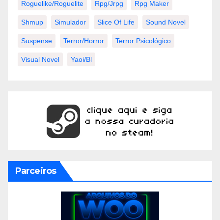
Roguelike/roguelite
Rpg/jrpg
Rpg Maker
Shmup
Simulador
Slice Of Life
Sound Novel
Suspense
Terror/horror
Terror Psicológico
Visual Novel
Yaoi/bl
Parceiros