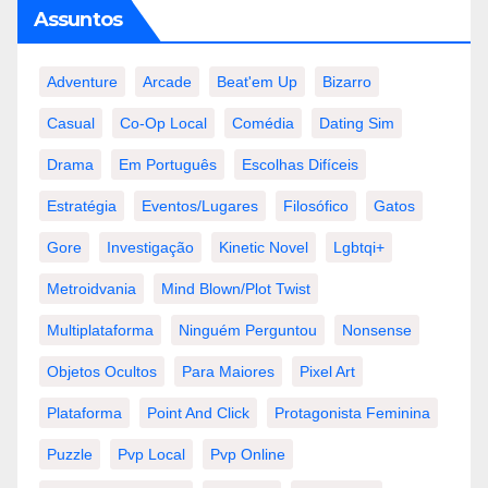
Assuntos
Adventure
Arcade
Beat'em Up
Bizarro
Casual
Co-Op Local
Comédia
Dating Sim
Drama
Em Português
Escolhas Difíceis
Estratégia
Eventos/lugares
Filosófico
Gatos
Gore
Investigação
Kinetic Novel
Lgbtqi+
Metroidvania
Mind Blown/plot Twist
Multiplataforma
Ninguém Perguntou
Nonsense
Objetos Ocultos
Para Maiores
Pixel Art
Plataforma
Point And Click
Protagonista Feminina
Puzzle
Pvp Local
Pvp Online