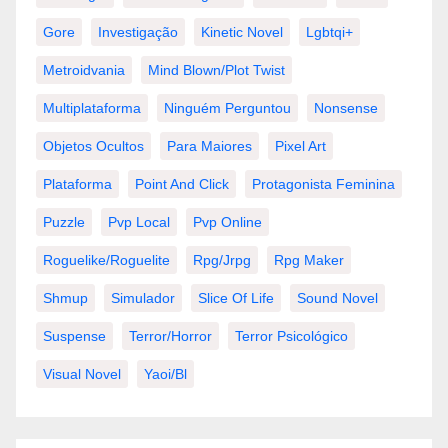
Gore
Investigação
Kinetic Novel
Lgbtqi+
Metroidvania
Mind Blown/plot Twist
Multiplataforma
Ninguém Perguntou
Nonsense
Objetos Ocultos
Para Maiores
Pixel Art
Plataforma
Point And Click
Protagonista Feminina
Puzzle
Pvp Local
Pvp Online
Roguelike/roguelite
Rpg/jrpg
Rpg Maker
Shmup
Simulador
Slice Of Life
Sound Novel
Suspense
Terror/horror
Terror Psicológico
Visual Novel
Yaoi/bl