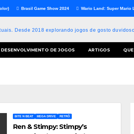
)
Brasil Game Show 2024
Wario Land: Super Mario Lan
atuais. Desde 2018 explorando jogos de gosto duvido
DESENVOLVIMENTO DE JOGOS
ARTIGOS
QUE
BITE N BEAT
MEGA DRIVE
RETRÔ
Ren & Stimpy: Stimpy’s