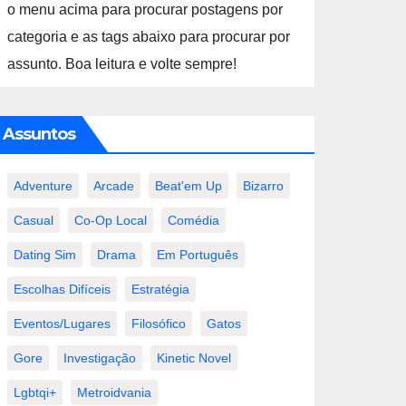
o menu acima para procurar postagens por
categoria e as tags abaixo para procurar por
assunto. Boa leitura e volte sempre!
Assuntos
Adventure
Arcade
Beat'em Up
Bizarro
Casual
Co-Op Local
Comédia
Dating Sim
Drama
Em Português
Escolhas Difíceis
Estratégia
Eventos/lugares
Filosófico
Gatos
Gore
Investigação
Kinetic Novel
Lgbtqi+
Metroidvania