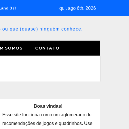
qui. ago 6th, 2026
d 3 (Game Boy)
Burn (PC)
Lords of Thunder (Sega CD
so ou que (quase) ninguém conhece.
M SOMOS
CONTATO
Boas vindas!
Esse site funciona como um aglomerado de
recomendações de jogos e quadrinhos. Use