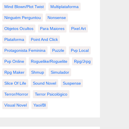
Mind Blown/plot Twist
Multiplataforma
Ninguém Perguntou
Nonsense
Objetos Ocultos
Para Maiores
Pixel Art
Plataforma
Point And Click
Protagonista Feminina
Puzzle
Pvp Local
Pvp Online
Roguelike/roguelite
Rpg/jrpg
Rpg Maker
Shmup
Simulador
Slice Of Life
Sound Novel
Suspense
Terror/horror
Terror Psicológico
Visual Novel
Yaoi/bl