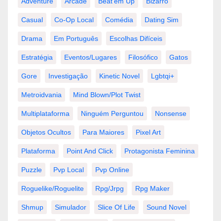
Adventure
Arcade
Beat'em Up
Bizarro
Casual
Co-Op Local
Comédia
Dating Sim
Drama
Em Português
Escolhas Difíceis
Estratégia
Eventos/lugares
Filosófico
Gatos
Gore
Investigação
Kinetic Novel
Lgbtqi+
Metroidvania
Mind Blown/plot Twist
Multiplataforma
Ninguém Perguntou
Nonsense
Objetos Ocultos
Para Maiores
Pixel Art
Plataforma
Point And Click
Protagonista Feminina
Puzzle
Pvp Local
Pvp Online
Roguelike/roguelite
Rpg/jrpg
Rpg Maker
Shmup
Simulador
Slice Of Life
Sound Novel