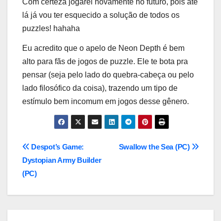
Com certeza jogarei novamente no futuro, pois até
lá já vou ter esquecido a solução de todos os
puzzles! hahaha
Eu acredito que o apelo de Neon Depth é bem
alto para fãs de jogos de puzzle. Ele te bota pra
pensar (seja pelo lado do quebra-cabeça ou pelo
lado filosófico da coisa), trazendo um tipo de
estímulo bem incomum em jogos desse gênero.
Navegação
Despot’s Game:
Swallow the Sea (PC)
Dystopian Army Builder
de
(PC)
Post