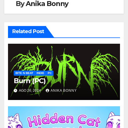
By
Anika Bonny
Related Post
BITE N BEAT
INDIE
PC
Burn (PC)
AGO 26, 2024
ANIKA BONNY