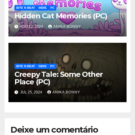
BITE N BEAT
INDIE
PC
Hidden Cat Memories (PC)
AGO 12, 2024
ANIKA BONNY
BITE N BEAT
INDIE
PC
Creepy Tale: Some Other
Place (PC)
JUL 25, 2024
ANIKA BONNY
Deixe um comentário