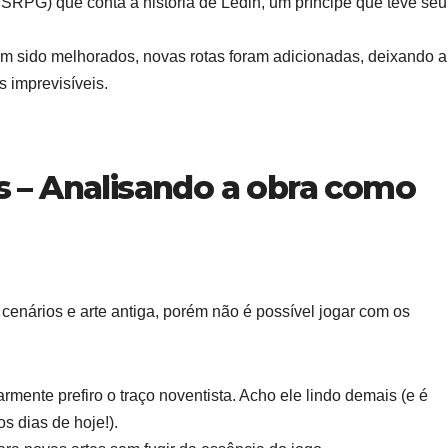
RPG) que conta a história de Ledin, um príncipe que teve seu
m sido melhorados, novas rotas foram adicionadas, deixando a
 imprevisíveis.
s – Analisando a obra como
cenários e arte antiga, porém não é possível jogar com os
armente prefiro o traço noventista. Acho ele lindo demais (e é
s dias de hoje!).