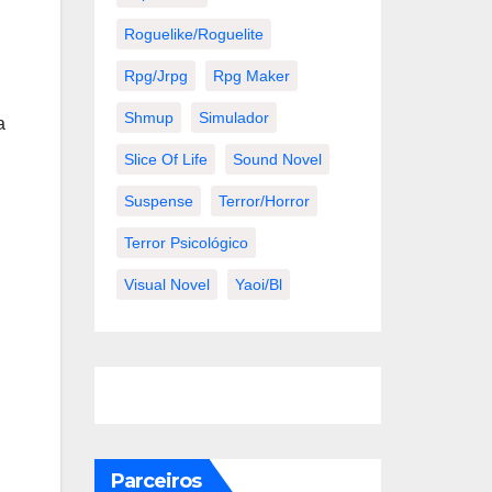
Roguelike/roguelite
Rpg/jrpg
Rpg Maker
Shmup
Simulador
a
Slice Of Life
Sound Novel
Suspense
Terror/horror
Terror Psicológico
Visual Novel
Yaoi/bl
Parceiros