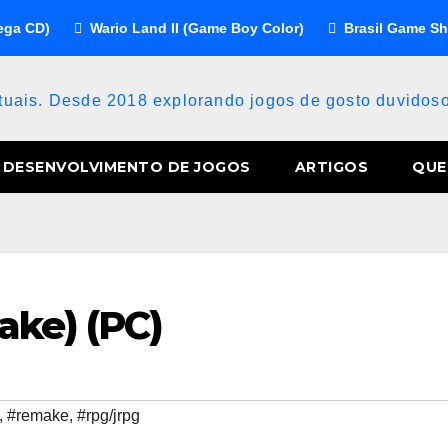
ega CD)
Wario Land II (Game Boy Color)
Brasil Game S
atuais. Desde 2018 explorando jogos de gosto duvido
DESENVOLVIMENTO DE JOGOS
ARTIGOS
QUE
ake) (PC)
,
#remake
,
#rpg/jrpg