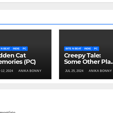
 N BEAT
INDIE
PC
BITE N BEAT
INDIE
PC
dden Cat
Creepy Tale:
mories (PC)
Some Other Pla
(PC)
 12, 2024
ANIKA BONNY
JUL 25, 2024
ANIKA BONNY
mentário.