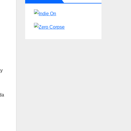
ay
da