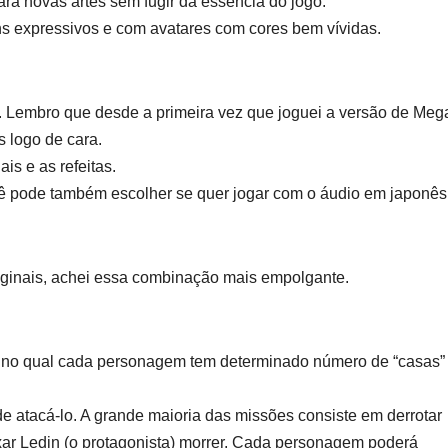
ra novas artes sem fugir da essência do jogo.
 expressivos e com avatares com cores bem vívidas.
l. Lembro que desde a primeira vez que joguei a versão de Meg
 logo de cara.
is e as refeitas.
ê pode também escolher se quer jogar com o áudio em japonês
iginais, achei essa combinação mais empolgante.
, no qual cada personagem tem determinado número de “casas”
e atacá-lo. A grande maioria das missões consiste em derrotar
xar Ledin (o protagonista) morrer. Cada personagem poderá