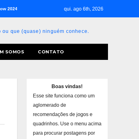
qui. ago 6th, 2026
how 2024
Wario Land: Super Mario Land 3 (Game Boy)
B
so ou que (quase) ninguém conhece.
M SOMOS
CONTATO
Boas vindas!
Esse site funciona como um
aglomerado de
recomendações de jogos e
quadrinhos. Use o menu acima
para procurar postagens por