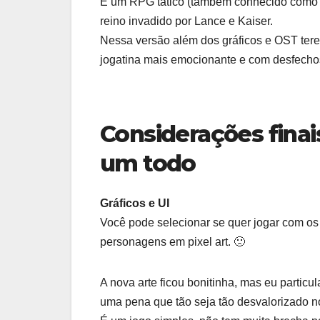
É um RPG tático (também conhecido como S
reino invadido por Lance e Kaiser.
Nessa versão além dos gráficos e OST tere
jogatina mais emocionante e com desfechos
Considerações finai
um todo
Gráficos e UI
Você pode selecionar se quer jogar com os 
personagens em pixel art. 🙁
A nova arte ficou bonitinha, mas eu particul
uma pena que tão seja tão desvalorizado no