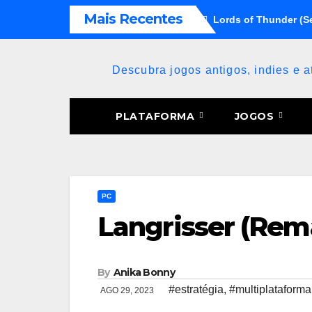
Skip
Mais Recentes
Lords of Thunder (S
to
content
Descubra jogos antigos, indies e 
PLATAFORMA
JOGOS
PC
Langrisser (Rem
By
Anika Bonny
#estratégia
,
#multiplataforma
AGO 29, 2023