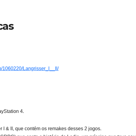
cas
p/1060220/Langrisser_I__II/
yStation 4.
r I & II, que contém os remakes desses 2 jogos.