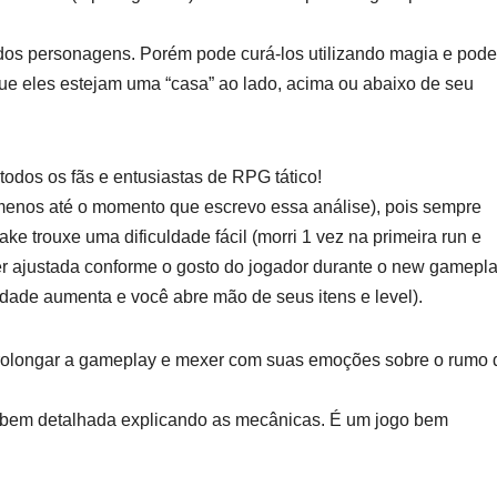
P dos personagens. Porém pode curá-los utilizando magia e pode
que eles estejam uma “casa” ao lado, acima ou abaixo de seu
todos os fãs e entusiastas de RPG tático!
o menos até o momento que escrevo essa análise), pois sempre
ake trouxe uma dificuldade fácil (morri 1 vez na primeira run e
r ajustada conforme o gosto do jogador durante o new gamepl
ldade aumenta e você abre mão de seus itens e level).
prolongar a gameplay e mexer com suas emoções sobre o rumo 
 bem detalhada explicando as mecânicas. É um jogo bem