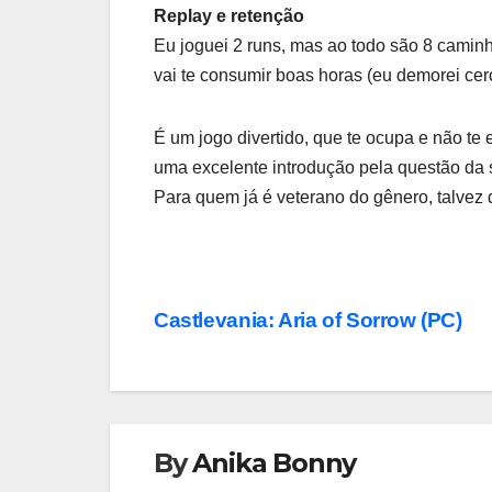
Replay e retenção
Eu joguei 2 runs, mas ao todo são 8 caminh
vai te consumir boas horas (eu demorei cerc
É um jogo divertido, que te ocupa e não t
uma excelente introdução pela questão da s
Para quem já é veterano do gênero, talvez 
Navegação
Castlevania: Aria of Sorrow (PC)
de
Post
By
Anika Bonny