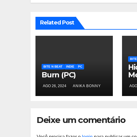
Related Post
BITE
Hi
BITE N BEAT
INDIE
PC
Burn (PC)
Me
AGO 26, 2024
ANIKA BONNY
AGO
Deixe um comentário
Você precisa fazer o
login
para publicar um co