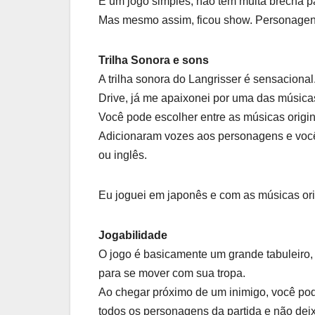
É um jogo simples, não tem muita brecha pa
Mas mesmo assim, ficou show. Personagens
Trilha Sonora e sons
A trilha sonora do Langrisser é sensaciona
Drive, já me apaixonei por uma das músicas
Você pode escolher entre as músicas origina
Adicionaram vozes aos personagens e voc
ou inglês.
Eu joguei em japonês e com as músicas or
Jogabilidade
O jogo é basicamente um grande tabuleiro
para se mover com sua tropa.
Ao chegar próximo de um inimigo, você pod
todos os personagens da partida e não dei